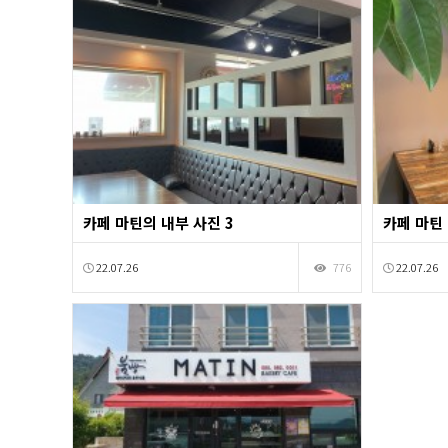
카페 마틴의 내부 사진 3
카페 마틴 
22.07.26
776
22.07.26