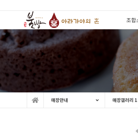
조합
위분류
하위분류
하위분류
하위분류
하위분류
매장안내
매장갤러리 1