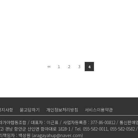
1
2
3
4
공지사항
묻고답하기
개인정보처리방침
서비스이용약관
라가야협동조합 / 대표자 : 이근표 / 사업자등록증 : 377-86-00812 / 통신판매
72) 경남 함안군 산인면 함마대로 1828-1 / Tel. 055-582-0011, 055-582-0582 / F
임자 : 백상원 (aragayahup@naver.com)