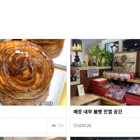
매장 내부 불빵 진열 공간
750
22.07.26