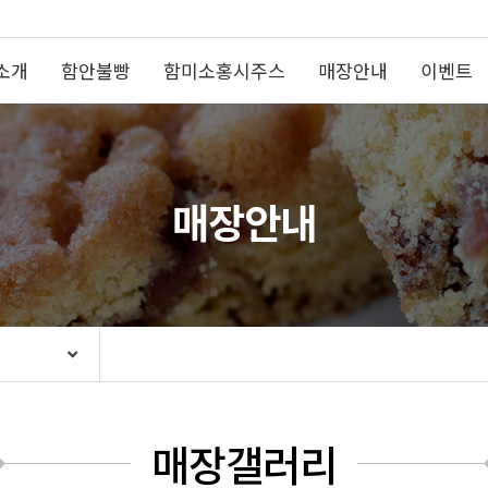
소개
함안불빵
함미소홍시주스
매장안내
이벤트
하위분류
하위분류
하위분류
매장안내
매장갤러리