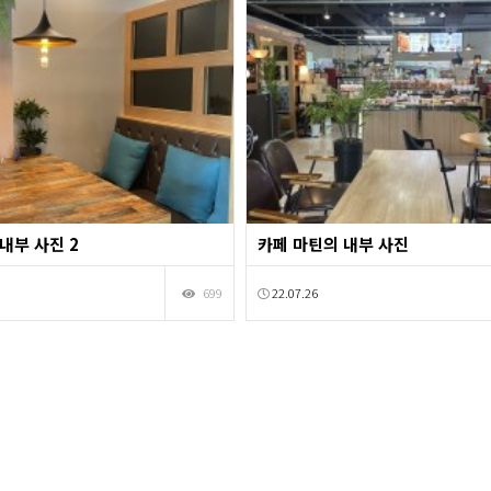
내부 사진 2
카페 마틴의 내부 사진
699
22.07.26