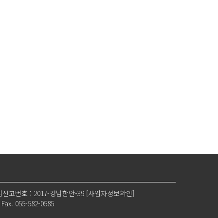
업신고번호 : 2017-경남함안-39
[사업자정보확인]
ax. 055-582-0585