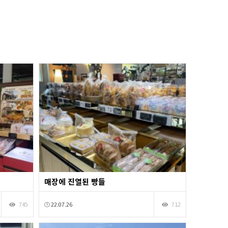
매장에 진열된 빵들
745
22.07.26
712