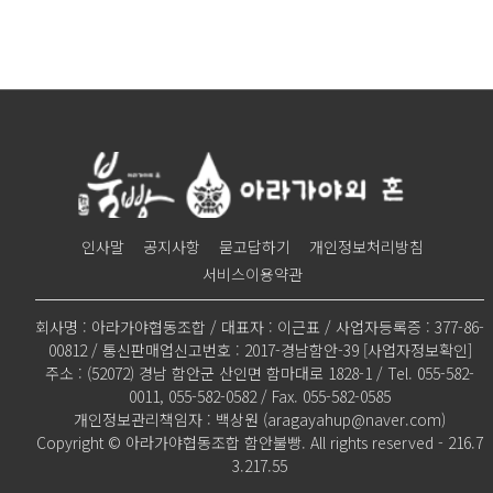
인사말
공지사항
묻고답하기
개인정보처리방침
서비스이용약관
회사명 : 아라가야협동조합 / 대표자 : 이근표 / 사업자등록증 : 377-86-
00812 / 통신판매업신고번호 : 2017-경남함안-39
[사업자정보확인]
주소 : (52072) 경남 함안군 산인면 함마대로 1828-1 / Tel. 055-582-
0011, 055-582-0582 / Fax. 055-582-0585
개인정보관리책임자 : 백상원 (aragayahup@naver.com)
Copyright © 아라가야협동조합 함안불빵. All rights reserved - 216.7
3.217.55