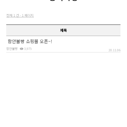
전체 1 건 - 1 페이지
제목
함안불빵 쇼핑몰 오픈~!
함안불빵
3,975
20.11.06